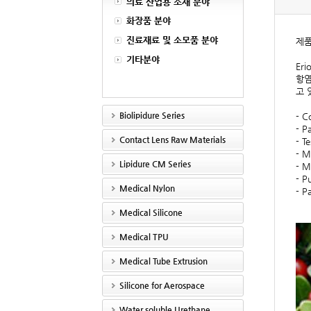
의료 산업용 소재 분야
화장품 분야
진료재료 및 소모품 분야
제품명
기타분야
Eri
항염
고 
Biolipidure Series
- C
- P
Contact Lens Raw Materials
- T
- M
Lipidure CM Series
- M
- 
Medical Nylon
- P
Medical Silicone
Medical TPU
Medical Tube Extrusion
Silicone for Aerospace
Water soluble Urethane